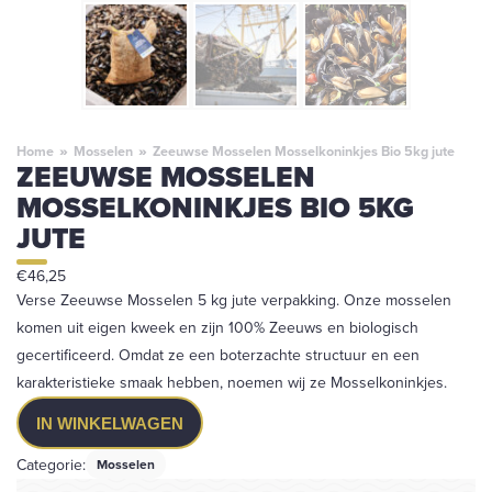
Home
»
Mosselen
»
Zeeuwse Mosselen Mosselkoninkjes Bio 5kg jute
ZEEUWSE MOSSELEN
MOSSELKONINKJES BIO 5KG
JUTE
€
46,25
Verse Zeeuwse Mosselen 5 kg jute verpakking. Onze mosselen
komen uit eigen kweek en zijn 100% Zeeuws en biologisch
gecertificeerd. Omdat ze een boterzachte structuur en een
karakteristieke smaak hebben, noemen wij ze Mosselkoninkjes.
Zeeuwse
IN WINKELWAGEN
Mosselen
Mosselkoninkjes
Categorie:
Mosselen
Bio