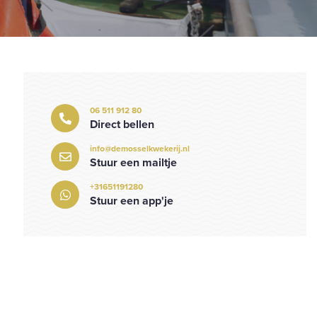
06 511 912 80
Direct bellen
info@demosselkwekerij.nl
Stuur een mailtje
+31651191280
Stuur een app'je