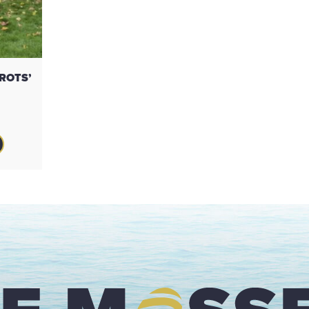
TROTS’