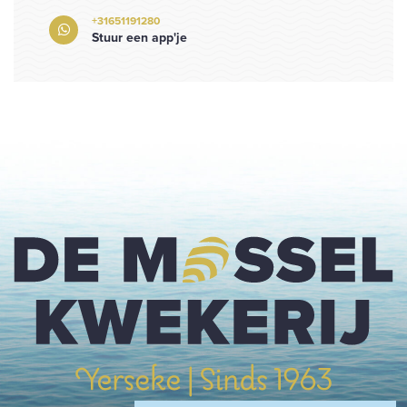
+31651191280
Stuur een app'je